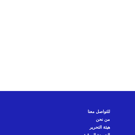
للتواصل معنا
من نحن
هيئة التحرير
الجريدة الورقية