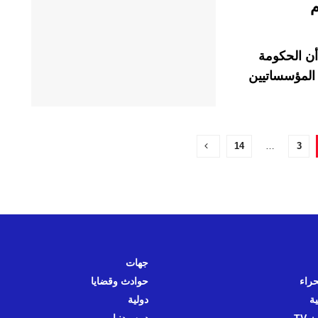
م
أن الحكومة
 المؤسساتيين
14
…
3
جهات
حراء
حوادث وقضايا
ية
دولية
 TV
دين ودنيا