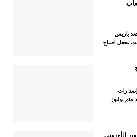
لعاب
تعد باريس
عاب البارالمبية التي تبدأ في 28 غشت بحفل افتتاح
 إصدارات
ليار درهم عند متم يوليوز
بر الأوروبي