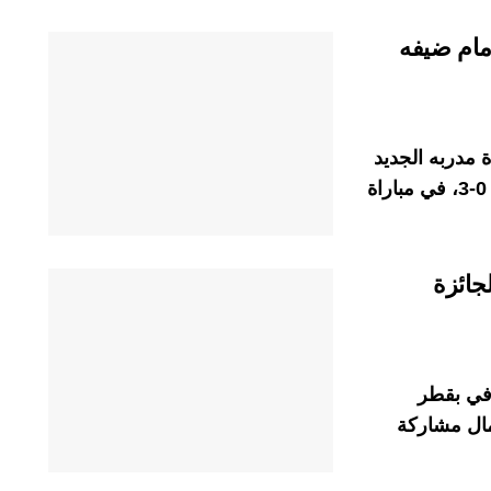
ر أمام ضيفه
 مدربه الجديد
هانزي فليك، أمام فريق موناكو الفرنسي، بنتيجة 0-3، في مباراة
جائزة
افي بقطر
عمال مشاركة