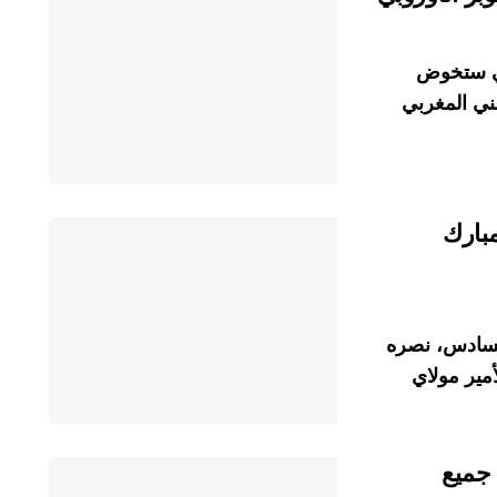
تي ستخوض
ني المغربي
مبارك
السادس، نصره
مير مولاي
 جميع