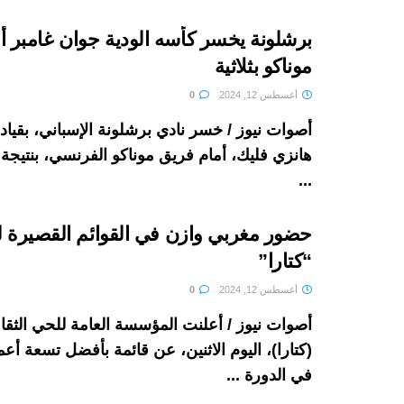
برشلونة ⁦‪يخسر كأسه الودية جوان غامب
موناكو بثلاثية
أغسطس 12, 2024
0
أصوات نيوز / خسر نادي برشلونة الإسباني، بقيادة
...
حضور مغربي وازن في القوائم القصيرة ل
“كتارا”
أغسطس 12, 2024
0
أصوات نيوز / أعلنت المؤسسة العامة للحي الثق
(كتارا)، اليوم الاثنين، عن قائمة بأفضل تسعة أ
في الدورة ...