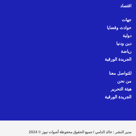
اقتصاد
جهات
حوادث وقضايا
دولية
دين ودنيا
رياضة
الجريدة الورقية
للتواصل معنا
من نحن
هيئة التحرير
الجريدة الورقية
مدير النشر : خالد الدامي / جميع الحقوق محفوظة أصوات نيوز © 2024