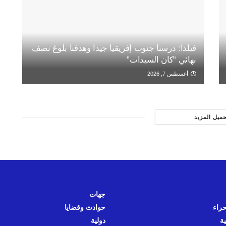
فيلدا: درسنا جنوب إفريقيا جيدا وهدفنا بلوغ نصف
نهائي “كان السيدات”
أغسطس 7, 2026
حميل المزيد
جهات
حراء
حوادث وقضايا
ية
دولية