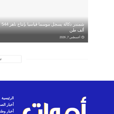
شمندر دكالة يسجل موسما قياسيا بإنتاج ناهز 544
ألف طن
أغسطس 7, 2026
ت
الرئيسية
أخبار الص
أخبار وطن