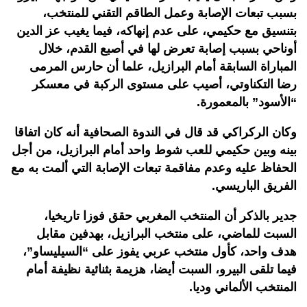
بسبب تبعات الإصابة وعمل الطاقم التقني للمنتخب،
بتنسيق مع حكيمي، على عدم إنهاكه، فيما يغيب عز الدين
أوناحي بسبب إصابة تعرض لها في أصبع القدم، خلال
المباراة السابقة أمام البرازيل، علما أن حارس المرمى
رضا التكناوتي، أصيب على مستوى الركبة في معسكر
“الأسود” بالمعمورة.
وكان الركراكي قد قال في الندوة الصحافية أنه كان اتفاقا
بينه وبين حكيمي للعب شوط واحد أمام البرازيل، من أجل
الحفاظ عليه وعدم مفاقمة تبعات الإصابة التي ألمت به مع
الفريق الباريسي.
جدير بالذكر أن المنتخب المغربي حقق فوزا تاريخيا،
السبت للماضي، على منتخب البرازيل، بهدفين مقابل
هدف واحد، كأول منتخب عربي يفوز على “السيليساو”،
فيما تلقى البيرو، السبت أيضا، هزيمة بثنائية نظيفة أمام
المنتخب الألماني وديا.