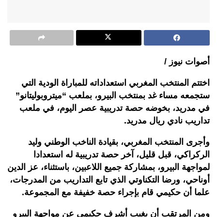
أصوات نيوز /
اختتم المنتخب المغربي استعداداته للمباراة الودية التي
ستجمعه مساء غد بمنتخب البيرو، بملعب “ميتروبوليتانو”
في مدريد، بخوضه حصة تدريبية عصر اليوم، في ملعب
تداريب نادي ريال مدريد.
وأجرى المنتخب المغربي، بقيادة الناخب الوطني وليد
الركراكي، قبل قليل، آخر حصة تدريبية له استعدادا
لمواجهة البيرو، بمشاركة جميع اللاعبين، باستثناء، عز الدين
أوناحي، ورضا التكناوتي الذي تابع التداريب من المدرجات،
علما أن حكيمي قام بإجراء حصة خفيفة مع المجموعة.
ومن المرتقب أن يغيب أشرف حكيمي عن مواجهة البيرو