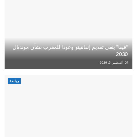
“فيفا” ينفي تقديم إنفانتينو وعودا للمغرب بشأن مونديال
2030
أغسطس 5, 2026
رياضة