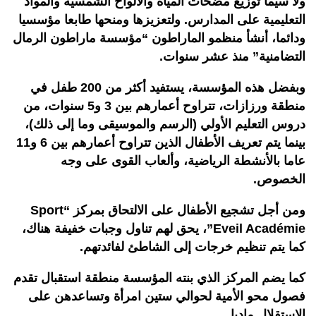
ولا سيما توزيع مضخات المياه والألواح الشمسية والمواد
التعليمية على المدارس. ولتعزيزها ومنحها طابعا مؤسسيا
ودائما، أنشأ منظمو الماراطون “مؤسسة ماراطون الرمال
التضامنية” منذ عشر سنوات.
وبفضل هذه المؤسسة، يستفيد أكثر من 200 طفل في
منطقة ورزازات، تتراوح أعمارهم بين 3 و5 سنوات، من
دروس التعليم الأولي (الرسم والموسيقى وما إلى ذلك)،
بينما يتم تعريف الأطفال الذين تتراوح أعمارهم بين 6 و11
عاما بالأنشطة الرياضية، وألعاب القوى على وجه
الخصوص.
ومن أجل تشجيع الأطفال على الالتحاق بمركز “Sport
Eveil Académie”، يحق لهم تناول وجبات خفيفة هناك،
كما يتم تنظيم خرجات إلى الشاطئ لفائدتهم.
كما يضم المركز الذي بنته المؤسسة منطقة استقبال تقدم
فصول محو الأمية لحوالي ستين امرأة وتساعدهن على
الاستقلال ماديا.