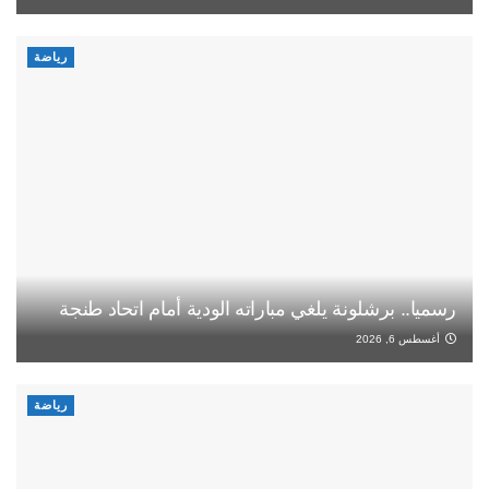
رياضة
رسميا.. برشلونة يلغي مباراته الودية أمام اتحاد طنجة
أغسطس 6, 2026
رياضة