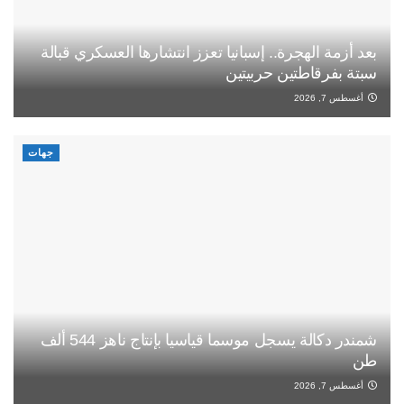
بعد أزمة الهجرة.. إسبانيا تعزز انتشارها العسكري قبالة
سبتة بفرقاطتين حربيتين
أغسطس 7, 2026
جهات
شمندر دكالة يسجل موسما قياسيا بإنتاج ناهز 544 ألف
طن
أغسطس 7, 2026