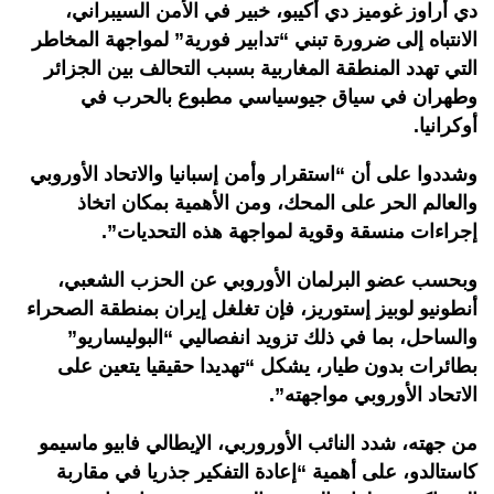
دي أراوز غوميز دي أكيبو، خبير في الأمن السيبراني،
الانتباه إلى ضرورة تبني “تدابير فورية” لمواجهة المخاطر
التي تهدد المنطقة المغاربية بسبب التحالف بين الجزائر
وطهران في سياق جيوسياسي مطبوع بالحرب في
أوكرانيا.
وشددوا على أن “استقرار وأمن إسبانيا والاتحاد الأوروبي
والعالم الحر على المحك، ومن الأهمية بمكان اتخاذ
إجراءات منسقة وقوية لمواجهة هذه التحديات”.
وبحسب عضو البرلمان الأوروبي عن الحزب الشعبي،
أنطونيو لوبيز إستوريز، فإن تغلغل إيران بمنطقة الصحراء
والساحل، بما في ذلك تزويد انفصاليي “البوليساريو”
بطائرات بدون طيار، يشكل “تهديدا حقيقيا يتعين على
الاتحاد الأوروبي مواجهته”.
من جهته، شدد النائب الأوروربي، الإيطالي فابيو ماسيمو
كاستالدو، على أهمية “إعادة التفكير جذريا في مقاربة