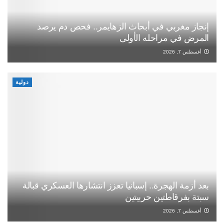
إنجاز مغربي في أبحاث الزهايمر.. فحص دم يرصد
المرض في مراحله الأولى
أغسطس 7, 2026
دولية
بعد أزمة الهجرة.. إسبانيا تعزز انتشارها العسكري قبالة
سبتة بفرقاطتين حربيتين
أغسطس 7, 2026