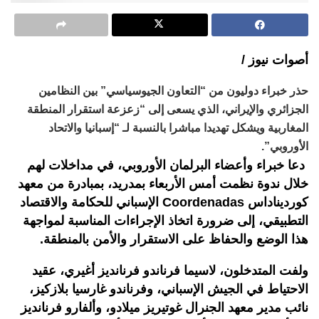
أصوات نيوز /
حذر خبراء دوليون من “التعاون الجيوسياسي” بين النظامين
الجزائري والإيراني، الذي يسعى إلى “زعزعة استقرار المنطقة
المغاربية ويشكل تهديدا مباشرا بالنسبة لـ “إسبانيا والاتحاد
الأوروبي”.
دعا خبراء وأعضاء البرلمان الأوروبي، في مداخلات لهم
خلال ندوة نظمت أمس الأربعاء بمدريد، بمبادرة من معهد
كورديناداس Coordenadas الإسباني للحكامة والاقتصاد
التطبيقي، إلى ضرورة اتخاذ الإجراءات المناسبة لمواجهة
هذا الوضع والحفاظ على الاستقرار والأمن بالمنطقة.
ولفت المتدخلون، لاسيما فرناندو فرنانديز أغيري، عقيد
الاحتياط في الجيش الإسباني، وفرناندو غارسيا بلازكيز،
نائب مدير معهد الجنرال غوتيريز ميلادو، وألفارو فرنانديز