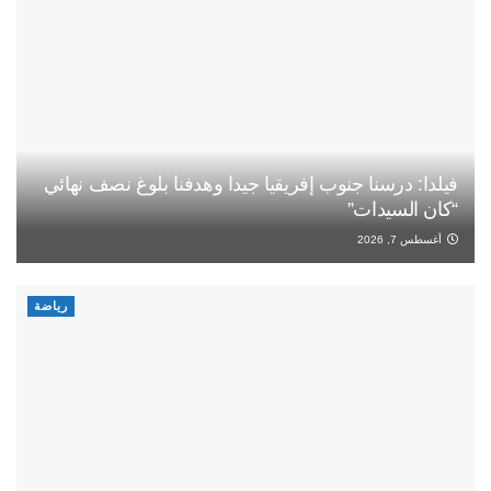
فيلدا: درسنا جنوب إفريقيا جيدا وهدفنا بلوغ نصف نهائي
“كان السيدات”
أغسطس 7, 2026
رياضة