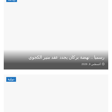
رسميا .. نهضة بركان يجدد عقد منير الكجوي
أغسطس 9, 2026
دولية