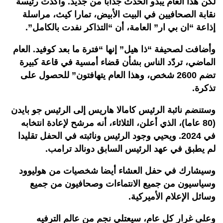
لكن هذا العام يبدو الحدث جذابا من جديد. وأكدت رئيسة
نقابة الصحافيين في البيت الأبيض، تمارا كيث، مراسلة
إذاعة “ان بي ار” العامة، أن “التذاكر نفدت بالكامل”.
وأضافت لصحيفة “ذا هيل” إنها “فترة ما بعد كوفيد. العام
الماضي، تردّد الناس بشأن قضاء أمسية في قاعة كبيرة
تضم 2600 شخص، وهذا العام يتهافتون” للحصول على
تذكرة.
وستنضم نائبة الرئيس كامالا هاريس إلى الرئيس جو بايدن
(80 عاما)، الذي أعلن، الثلاثاء، أنه مرشح لإعادة انتخابه
في 2024. ويحيي وجود الرئيس ونائبته في الحفل تقليدا
لم يطبق في عهد الرئيس السابق دونالد ترامب.
وسيشارك في حفل العشاء أيضا شخصيات من هوليوود
وسياسيون من جميع الانتماءات وصحافيون من جميع
وسائل الإعلام الأميركية.
وعلى غرار كل عام، سيعتلي نجم من عالم الترفيه