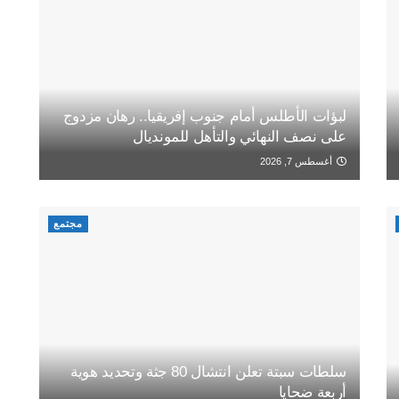
لبؤات الأطلس أمام جنوب إفريقيا.. رهان مزدوج
على نصف النهائي والتأهل للمونديال
أغسطس 7, 2026
مجتمع
سلطات سبتة تعلن انتشال 80 جثة وتحديد هوية
أربعة ضحايا