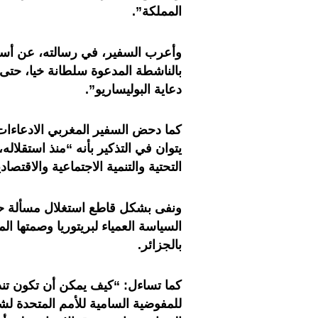
المملكة”.
وأعرب السفير، في رسالته، عن أسفه
بالناشطة المدعوة سلطانة خيا، حتى
دعاية البوليساريو”.
كما دحض السفير المغربي الادعاءات
يتوان في التذكير بأنه “منذ استقلاله
التحتية والتنمية الاجتماعية والاقتصا
ونفى بشكل قاطع استغلال مسألة حق
السياسة العمياء لبريتوريا وصمتها 
بالجزائر.
كما تساءل: “كيف يمكن أن تكون تندو
للمفوضية السامية للأمم المتحدة لشؤ