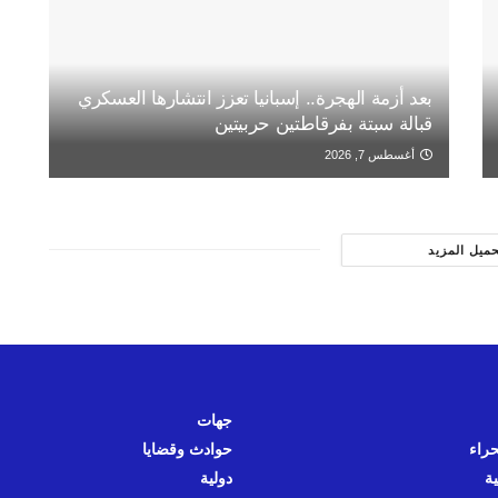
بعد أزمة الهجرة.. إسبانيا تعزز انتشارها العسكري
قبالة سبتة بفرقاطتين حربيتين
أغسطس 7, 2026
حميل المزيد
جهات
حراء
حوادث وقضايا
ية
دولية