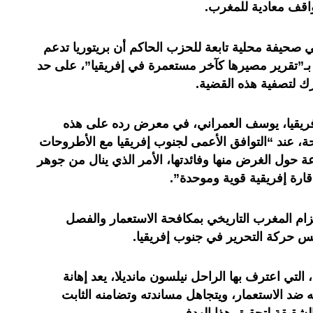
اقف معادية للمغرب.
صحيفة محلية تابعة للحزب الحاكم أن بريتوريا تدعم
ب بـ”تقرير مصيرها كآخر مستعمرة في إفريقيا”، على حد
حرك لتصفية هذه القضية.
ريقيا، يوسف العمراني، في معرض رده على هذه
حة، عند “التوافق الأعمى لجنوب إفريقيا مع الأطروحات
ة حول الغرض منها وفائدتها، الأمر الذي ينال من جوهر
 قارة إفريقية قوية وموحدة”.
تزام المغرب التاريخي بمكافحة الاستعمار والفصل
س حركة التحرير في جنوب إفريقيا.
 التي اعترف بها الراحل نيلسون مانديلا، يعد إهانة
د الاستعمار، ويتجاهل مساندته وتضامنه الثابت