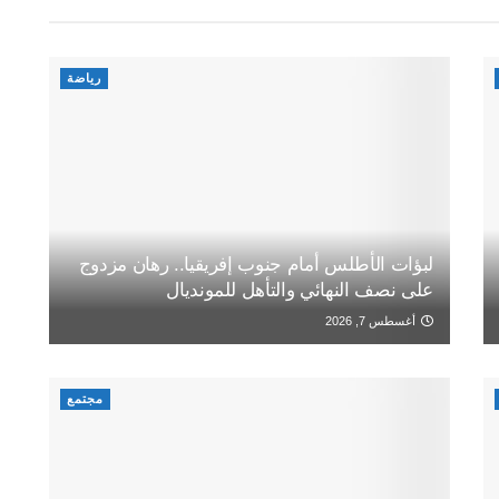
رياضة
لبؤات الأطلس أمام جنوب إفريقيا.. رهان مزدوج
على نصف النهائي والتأهل للمونديال
أغسطس 7, 2026
مجتمع