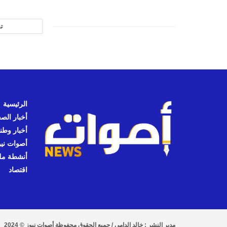
ت
الرئيسية
أخبار الص
أخبار وطن
أصوات نيوز
أنشطة مل
اقتصاد
مدير النشر : خالد الدامي / جميع الحقوق محفوظة أصوات نيوز © 2024