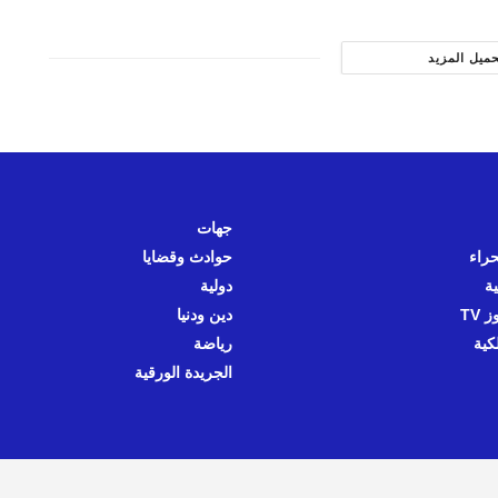
حميل المزيد
جهات
حراء
حوادث وقضايا
ية
دولية
 TV
دين ودنيا
كية
رياضة
الجريدة الورقية