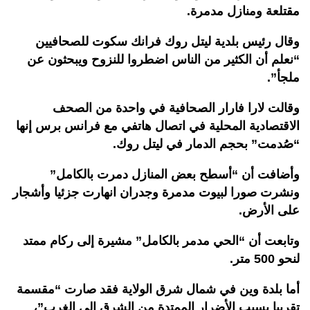
مقتلعة ومنازل مدمرة.
وقال رئيس بلدية ليتل روك فرانك سكوت للصحافيين
“نعلم أن الكثير من الناس اضطروا للنزوح ويبحثون عن
ملجأ”.
وقالت لارا فارار الصحافية في واحدة من الصحف
الاقتصادية المحلية في اتصال هاتفي مع فرانس برس إنها
“صُدمت” بحجم الدمار في ليتل روك.
وأضافت أن “أسطح بعض المنازل دمرت بالكامل”
ونشرت صورا لبيوت مدمرة وجدران انهارت جزئيا وأشجار
على الأرض.
وتابعت أن “الحي مدمر بالكامل” مشيرة إلى ركام ممتد
لنحو 500 متر.
أما بلدة وين في شمال شرق الولاية فقد صارت “مقسمة
تقريبا بسبب الأضرار الممتدة من الشرق إلى الغرب”،