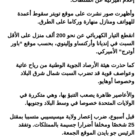
إعلام أميركية عن السلطات.
وأظهرت صور نشرت على موقع تويتر سقوط أعمدة
للهواتف ومنازل منهارة وركاما على الطرق.
انقطع التيار الكهربائي عن نحو 200 ألف منزل على الأقل
السبت في إنديانا وأركنساو وإلينوي، بحسب موقع “باور
أوترج” الأميركي.
كما حذرت هيئة الأرصاد الجوية الوطنية من رياح عاتية
وعواصف قوية قد تضرب السبت شمال شرق البلاد
وخصوصا أوهايو.
والأعاصير ظاهرة يصعب التنبؤ بها، وهي متكررة في
الولايات المتحدة خصوصا في وسط البلاد وجنوبها.
قبل أسبوع، ضرب إعصار ولاية ميسيسيبي متسببا بمقتل
25 شخصًا ومخلفا أضرارا جسيمة بالممتلكات. وتفقد
الرئيس جو بايدن الموقع الجمعة.