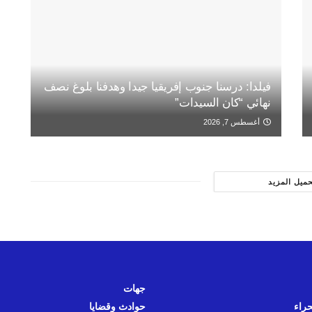
فيلدا: درسنا جنوب إفريقيا جيدا وهدفنا بلوغ نصف
نهائي “كان السيدات”
أغسطس 7, 2026
حميل المزيد
جهات
حراء
حوادث وقضايا