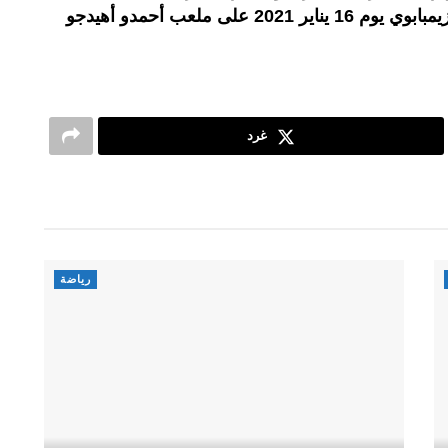
للبطولة بين منتخب البلد المضيف وزيمبابوي يوم 16 يناير 2021 على ملعب أحمدو أهيدجو
غرد
رياضة