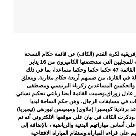
إفريقية لكرة القدم (الكاف) عن قائمة حكام النسخة
السادسة من بطولة الأممم الإفريقية للمجليين التي ستحتضنها الكاميرون من 16 يناير
الجاري الى 7 فبراير المقبل.وضمت القائمة 47 حكما حكما وحكما مساعدا، بما في ذلك
الفيديو المساعدين، من 31 دولة في القارة، من ضمنهم أربعة حكام مغاربة. ويتعلق
، والحكمين المساعدين زكرياء البرنيسي ومصطفى
فار عادل زوراق.وضمت القائمة أيضا رباعي تحكيم نسائي
دات في مسابقات الرجال، وهن حكم الساحة ليديا
عد برناديتا كويمبيرا (ملاوي) وميميسن ليورهي (نيجيريا)
).وذكرت الكاف في بيان على موقعها الالكتروني أنه تم
على أساس مهاراتهم البدنية والرياضية ، بالإضافة إلى
على قراءة المباراة.وستقام المباراة الافتتاحية