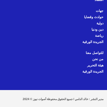
جهات
حوادث وقضايا
دولية
دين ودنيا
رياضة
الجريدة الورقية
للتواصل معنا
من نحن
هيئة التحرير
الجريدة الورقية
مدير النشر : خالد الدامي / جميع الحقوق محفوظة أصوات نيوز © 2024