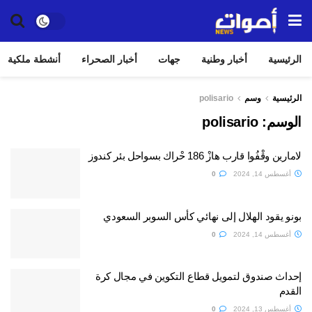
الرئيسية
أخبار وطنية
جهات
أخبار الصحراء
أنشطة ملكية
الرئيسية
وسم
polisario
الوسم:
polisario
لامارين وقْفُوا قارب هازْ 186 حْراك بسواحل بئر كندوز
أغسطس 14, 2024
0
بونو يقود الهلال إلى نهائي كأس السوبر السعودي
أغسطس 14, 2024
0
إحداث صندوق لتمويل قطاع التكوين في مجال كرة
القدم
أغسطس 13, 2024
0