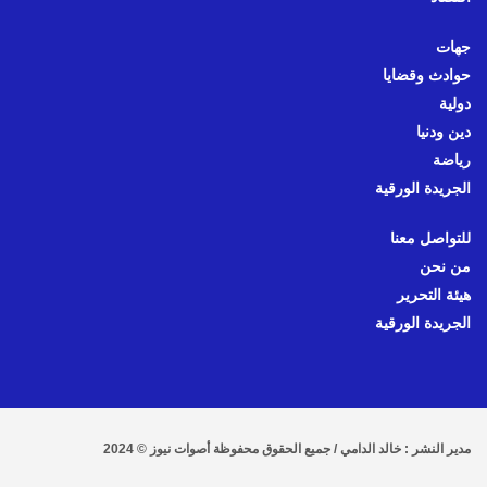
جهات
حوادث وقضايا
دولية
دين ودنيا
رياضة
الجريدة الورقية
للتواصل معنا
من نحن
هيئة التحرير
الجريدة الورقية
مدير النشر : خالد الدامي / جميع الحقوق محفوظة أصوات نيوز © 2024