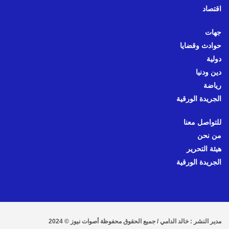
اقتصاد
جهات
حوادث وقضايا
دولية
دين ودنيا
رياضة
الجريدة الورقية
للتواصل معنا
من نحن
هيئة التحرير
الجريدة الورقية
مدير النشر : خالد الدامي / جميع الحقوق محفوظة أصوات نيوز © 2024