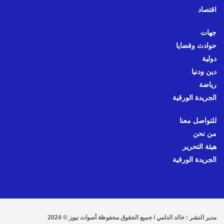
اقتصاد
جهات
حوادث وقضايا
دولية
دين ودنيا
رياضة
الجريدة الورقية
للتواصل معنا
من نحن
هيئة التحرير
الجريدة الورقية
مدير النشر : خالد الدامي / جميع الحقوق محفوظة أصوات نيوز © 2024