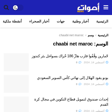
الرئيسية
أخبار وطنية
جهات
أخبار الصحراء
أنشطة ملكية
الرئيسية
وسم
chaabi net maroc
الوسم:
chaabi net maroc
لامارين وقْفُوا قارب هازْ 186 حْراك بسواحل بئر كندوز
أغسطس 14, 2024
0
بونو يقود الهلال إلى نهائي كأس السوبر السعودي
أغسطس 14, 2024
0
إحداث صندوق لتمويل قطاع التكوين في مجال كرة
القدم
أغسطس 13, 2024
0