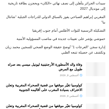
سيدات الجزائر يتأهلن إلى نصف نهائي «الكان» ويحجزن بطاقة تاريخية
إلى مونديال 2027
المغربي إبراهيم الصباحي يفوز بالسباق الدولي للدراجات الجبلية “شانتال
بيا”
التشكيلة الرسمية للبؤات الأطلس أمام جنوب إفريقيا
حموشي يؤشر على تعيينات جديدة في مناصب المسؤولية الأمنية
إدارة سجن “العرجات 1” تُوضح حقيقة الوضع الصحي للسجين محمد زيان
وتكشف عن حصيلة تتبعه الطبي
وفاة والد الأسطورة الأرجنتينية ليونيل ميسي بعد صراه
طويل مع المرض
أغسطس 8, 2026
كولومبيا تغيّر موقفها من قضية الصحراء المغربية وتعلن
الاعتراف بسيادة المغرب على أقاليمه الجنوبية
أغسطس 8, 2026
كولومبيا تغيّر موقفها من قضية الصحراء المغربية وتعلن