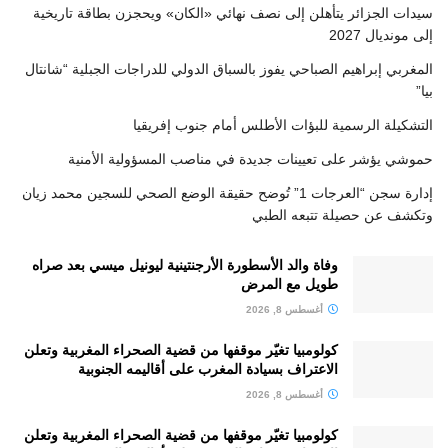
سيدات الجزائر يتأهلن إلى نصف نهائي «الكان» ويحجزن بطاقة تاريخية
إلى مونديال 2027
المغربي إبراهيم الصباحي يفوز بالسباق الدولي للدراجات الجبلية “شانتال
بيا”
التشكيلة الرسمية للبؤات الأطلس أمام جنوب إفريقيا
حموشي يؤشر على تعيينات جديدة في مناصب المسؤولية الأمنية
إدارة سجن “العرجات 1” تُوضح حقيقة الوضع الصحي للسجين محمد زيان
وتكشف عن حصيلة تتبعه الطبي
وفاة والد الأسطورة الأرجنتينية ليونيل ميسي بعد صراه
طويل مع المرض
أغسطس 8, 2026
كولومبيا تغيّر موقفها من قضية الصحراء المغربية وتعلن
الاعتراف بسيادة المغرب على أقاليمه الجنوبية
أغسطس 8, 2026
كولومبيا تغيّر موقفها من قضية الصحراء المغربية وتعلن