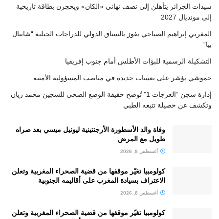
سيدات الجزائر يتأهلن إلى نصف نهائي «الكان» ويحجزن بطاقة تاريخية
إلى مونديال 2027
المغربي إبراهيم الصباحي يفوز بالسباق الدولي للدراجات الجبلية “شانتال
بيا”
التشكيلة الرسمية للبؤات الأطلس أمام جنوب إفريقيا
حموشي يؤشر على تعيينات جديدة في مناصب المسؤولية الأمنية
إدارة سجن “العرجات 1” تُوضح حقيقة الوضع الصحي للسجين محمد زيان
وتكشف عن حصيلة تتبعه الطبي
وفاة والد الأسطورة الأرجنتينية ليونيل ميسي بعد صراه
طويل مع المرض
أغسطس 8, 2026
كولومبيا تغيّر موقفها من قضية الصحراء المغربية وتعلن
الاعتراف بسيادة المغرب على أقاليمه الجنوبية
أغسطس 8, 2026
كولومبيا تغيّر موقفها من قضية الصحراء المغربية وتعلن