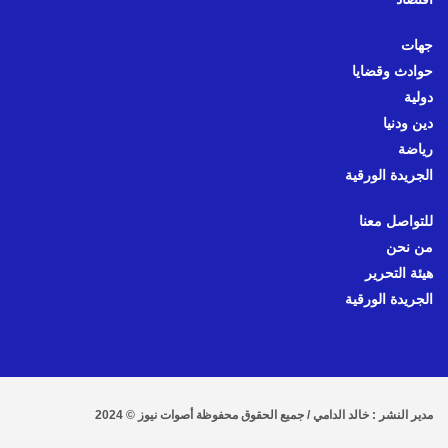
جهات
حوادث وقضايا
دولية
دين ودنيا
رياضة
الجريدة الورقية
للتواصل معنا
من نحن
هيئة التحرير
الجريدة الورقية
مدير النشر : خالد الدامي / جميع الحقوق محفوظة أصوات نيوز © 2024