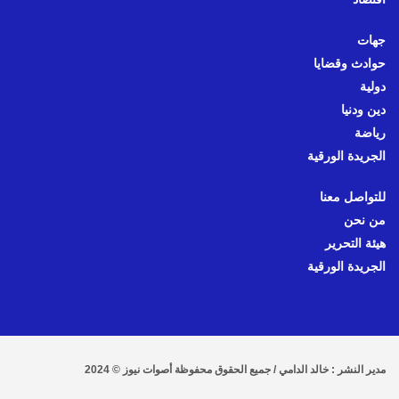
جهات
حوادث وقضايا
دولية
دين ودنيا
رياضة
الجريدة الورقية
للتواصل معنا
من نحن
هيئة التحرير
الجريدة الورقية
مدير النشر : خالد الدامي / جميع الحقوق محفوظة أصوات نيوز © 2024