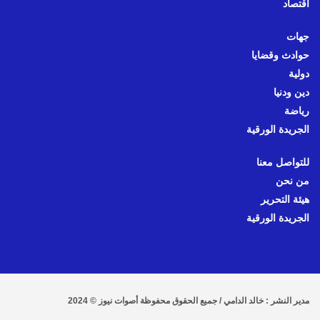
اقتصاد
جهات
حوادث وقضايا
دولية
دين ودنيا
رياضة
الجريدة الورقية
للتواصل معنا
من نحن
هيئة التحرير
الجريدة الورقية
مدير النشر : خالد الدامي / جميع الحقوق محفوظة أصوات نيوز © 2024