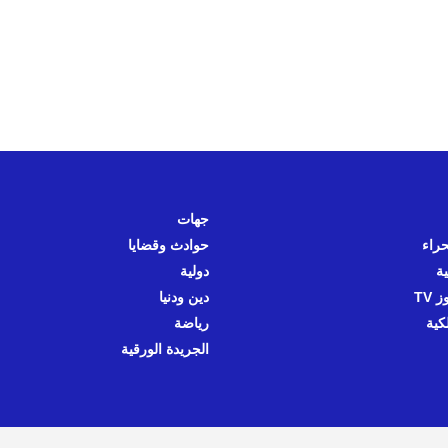
جهات
حراء
حوادث وقضايا
ية
دولية
 TV
دين ودنيا
كية
رياضة
الجريدة الورقية