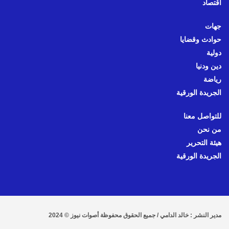
اقتصاد
جهات
حوادث وقضايا
دولية
دين ودنيا
رياضة
الجريدة الورقية
للتواصل معنا
من نحن
هيئة التحرير
الجريدة الورقية
مدير النشر : خالد الدامي / جميع الحقوق محفوظة أصوات نيوز © 2024