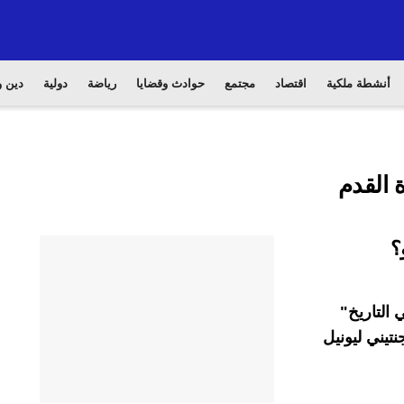
أنشطة ملكية
اقتصاد
مجتمع
حوادث وقضايا
رياضة
دولية
دين و
 القدم
؟
التاريخ"
نتيني ليونيل