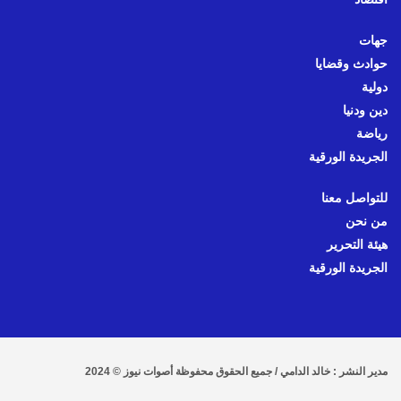
جهات
حوادث وقضايا
دولية
دين ودنيا
رياضة
الجريدة الورقية
للتواصل معنا
من نحن
هيئة التحرير
الجريدة الورقية
مدير النشر : خالد الدامي / جميع الحقوق محفوظة أصوات نيوز © 2024