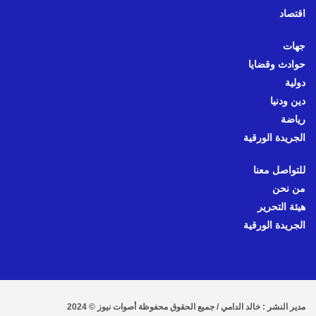
اقتصاد
جهات
حوادث وقضايا
دولية
دين ودنيا
رياضة
الجريدة الورقية
للتواصل معنا
من نحن
هيئة التحرير
الجريدة الورقية
مدير النشر : خالد الدامي / جميع الحقوق محفوظة أصوات نيوز © 2024