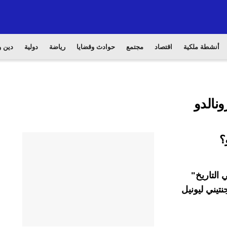
أنشطة ملكية
اقتصاد
مجتمع
حوادث وقضايا
رياضة
دولية
دين و
نالدو
؟
التاريخ"
نتيني ليونيل