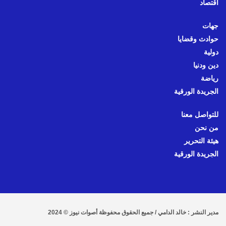
اقتصاد
جهات
حوادث وقضايا
دولية
دين ودنيا
رياضة
الجريدة الورقية
للتواصل معنا
من نحن
هيئة التحرير
الجريدة الورقية
مدير النشر : خالد الدامي / جميع الحقوق محفوظة أصوات نيوز © 2024