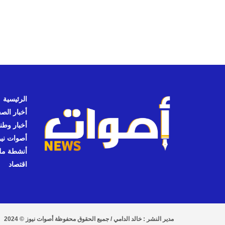
الرئيسية
أخبار الص
أخبار وطن
أصوات نيوز
أنشطة مل
اقتصاد
مدير النشر : خالد الدامي / جميع الحقوق محفوظة أصوات نيوز © 2024