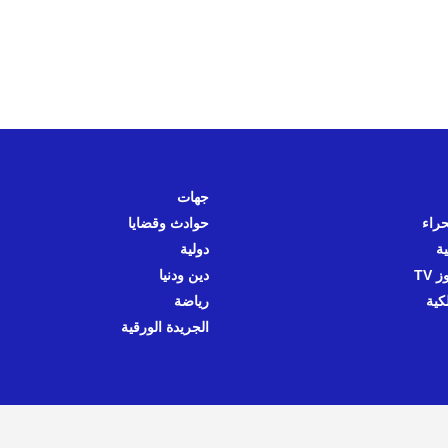
جهات
حراء
حوادث وقضايا
ية
دولية
 TV
دين ودنيا
كية
رياضة
الجريدة الورقية