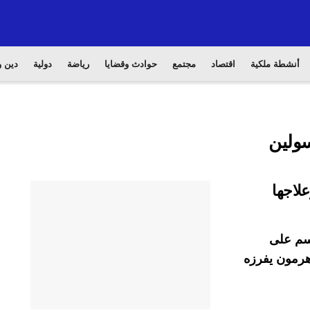
أنشطة ملكية
اقتصاد
مجتمع
حوادث وقضايا
رياضة
دولية
دين و
سولين
لاجها
جسم على
هرمون يفرزه