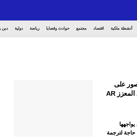
أنشطة ملكية
اقتصاد
مجتمع
حوادث وقضايا
رياضة
دولية
دين و
ص بالصور على
الويب باستخدام تقنية الترجمة عبر الواقع المعزز AR
 يواجهها
حاجة لترجمة