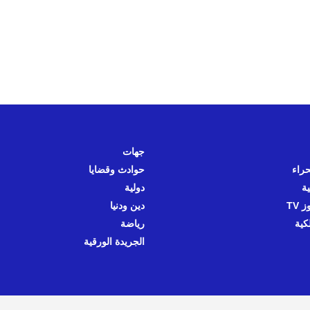
جهات
حراء
حوادث وقضايا
ية
دولية
 TV
دين ودنيا
كية
رياضة
الجريدة الورقية