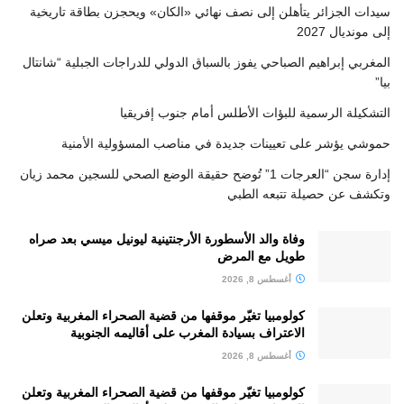
سيدات الجزائر يتأهلن إلى نصف نهائي «الكان» ويحجزن بطاقة تاريخية
إلى مونديال 2027
المغربي إبراهيم الصباحي يفوز بالسباق الدولي للدراجات الجبلية “شانتال
بيا”
التشكيلة الرسمية للبؤات الأطلس أمام جنوب إفريقيا
حموشي يؤشر على تعيينات جديدة في مناصب المسؤولية الأمنية
إدارة سجن “العرجات 1” تُوضح حقيقة الوضع الصحي للسجين محمد زيان
وتكشف عن حصيلة تتبعه الطبي
وفاة والد الأسطورة الأرجنتينية ليونيل ميسي بعد صراه
طويل مع المرض
أغسطس 8, 2026
كولومبيا تغيّر موقفها من قضية الصحراء المغربية وتعلن
الاعتراف بسيادة المغرب على أقاليمه الجنوبية
أغسطس 8, 2026
كولومبيا تغيّر موقفها من قضية الصحراء المغربية وتعلن