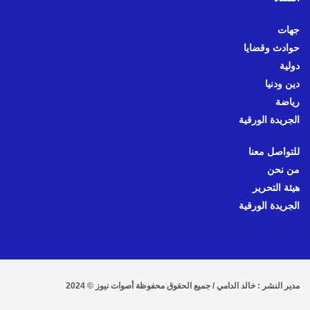
جهات
حوادث وقضايا
دولية
دين ودنيا
رياضة
الجريدة الورقية
للتواصل معنا
من نحن
هيئة التحرير
الجريدة الورقية
مدير النشر : خالد الدامي / جميع الحقوق محفوظة أصوات نيوز © 2024