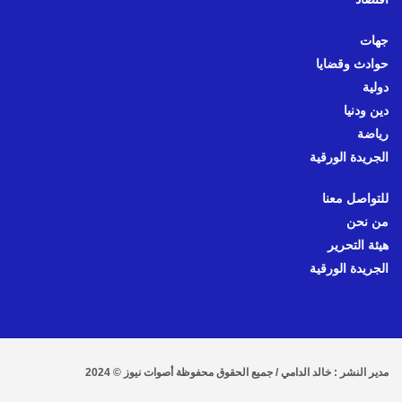
جهات
حوادث وقضايا
دولية
دين ودنيا
رياضة
الجريدة الورقية
للتواصل معنا
من نحن
هيئة التحرير
الجريدة الورقية
مدير النشر : خالد الدامي / جميع الحقوق محفوظة أصوات نيوز © 2024