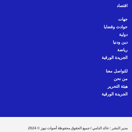
اقتصاد
جهات
حوادث وقضايا
دولية
دين ودنيا
رياضة
الجريدة الورقية
للتواصل معنا
من نحن
هيئة التحرير
الجريدة الورقية
مدير النشر : خالد الدامي / جميع الحقوق محفوظة أصوات نيوز © 2024