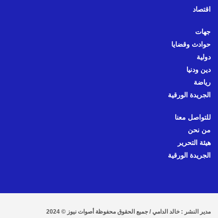
اقتصاد
جهات
حوادث وقضايا
دولية
دين ودنيا
رياضة
الجريدة الورقية
للتواصل معنا
من نحن
هيئة التحرير
الجريدة الورقية
مدير النشر : خالد الدامي / جميع الحقوق محفوظة أصوات نيوز © 2024