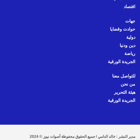
اقتصاد
جهات
حوادث وقضايا
دولية
دين ودنيا
رياضة
الجريدة الورقية
للتواصل معنا
من نحن
هيئة التحرير
الجريدة الورقية
مدير النشر : خالد الدامي / جميع الحقوق محفوظة أصوات نيوز © 2024