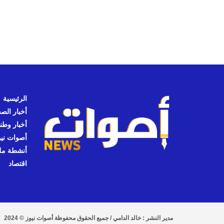
الرئيسية
أخبار الص
أخبار وطن
أصوات نيوز
أنشطة مل
اقتصاد
مدير النشر : خالد الدامي / جميع الحقوق محفوظة أصوات نيوز © 2024