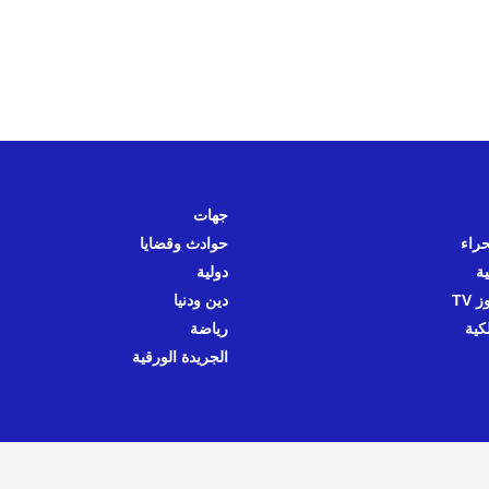
جهات
حراء
حوادث وقضايا
ية
دولية
 TV
دين ودنيا
كية
رياضة
الجريدة الورقية