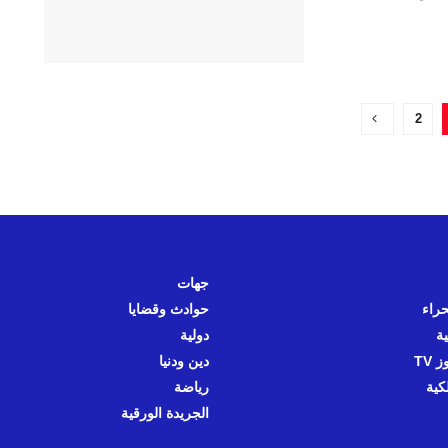
2
جهات
حراء
حوادث وقضايا
ية
دولية
 TV
دين ودنيا
كية
رياضة
الجريدة الورقية