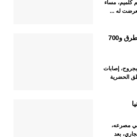
يم كلميم، مساء
خلال أسبوع..وفاة 16 شخصا في حرب الطرق و700
، وأصيب 2210 آخرون بجروح، إصابات
ا
قي مصرعه،
 أمس الأحد 27 نونبر الجاري، بعد