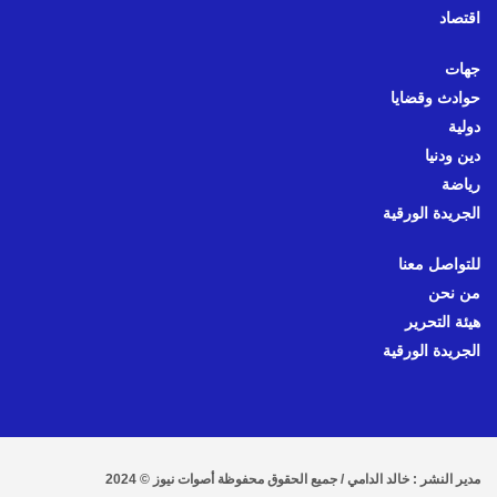
اقتصاد
جهات
حوادث وقضايا
دولية
دين ودنيا
رياضة
الجريدة الورقية
للتواصل معنا
من نحن
هيئة التحرير
الجريدة الورقية
مدير النشر : خالد الدامي / جميع الحقوق محفوظة أصوات نيوز © 2024