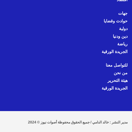
جهات
حوادث وقضايا
دولية
دين ودنيا
رياضة
الجريدة الورقية
للتواصل معنا
من نحن
هيئة التحرير
الجريدة الورقية
مدير النشر : خالد الدامي / جميع الحقوق محفوظة أصوات نيوز © 2024