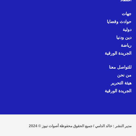
جهات
حوادث وقضايا
دولية
دين ودنيا
رياضة
الجريدة الورقية
للتواصل معنا
من نحن
هيئة التحرير
الجريدة الورقية
مدير النشر : خالد الدامي / جميع الحقوق محفوظة أصوات نيوز © 2024