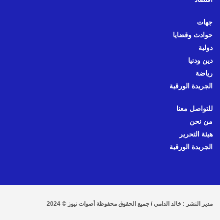
جهات
حوادث وقضايا
دولية
دين ودنيا
رياضة
الجريدة الورقية
للتواصل معنا
من نحن
هيئة التحرير
الجريدة الورقية
مدير النشر : خالد الدامي / جميع الحقوق محفوظة أصوات نيوز © 2024