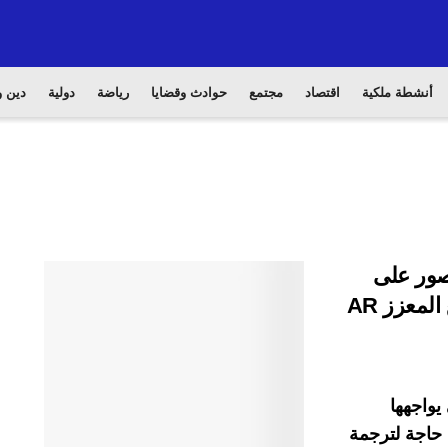
أنشطة ملكية
اقتصاد
مجتمع
حوادث وقضايا
رياضة
دولية
دين و
ص بالصور على
الويب باستخدام تقنية الترجمة عبر الواقع المعزز AR
 يواجهها
حاجة لترجمة