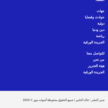
جهات
حوادث وقضايا
دولية
دين ودنيا
رياضة
الجريدة الورقية
للتواصل معنا
من نحن
هيئة التحرير
الجريدة الورقية
مدير النشر : خالد الدامي / جميع الحقوق محفوظة أصوات نيوز © 2024