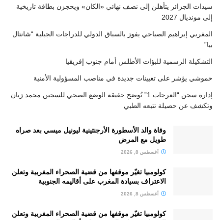
سيدات الجزائر يتأهلن إلى نصف نهائي «الكان» ويحجزن بطاقة تاريخية
إلى مونديال 2027
المغربي إبراهيم الصباحي يفوز بالسباق الدولي للدراجات الجبلية “شانتال
بيا”
التشكيلة الرسمية للبؤات الأطلس أمام جنوب إفريقيا
حموشي يؤشر على تعيينات جديدة في مناصب المسؤولية الأمنية
إدارة سجن “العرجات 1” تُوضح حقيقة الوضع الصحي للسجين محمد زيان
وتكشف عن حصيلة تتبعه الطبي
وفاة والد الأسطورة الأرجنتينية ليونيل ميسي بعد صراه
طويل مع المرض
أغسطس 8, 2026
كولومبيا تغيّر موقفها من قضية الصحراء المغربية وتعلن
الاعتراف بسيادة المغرب على أقاليمه الجنوبية
أغسطس 8, 2026
كولومبيا تغيّر موقفها من قضية الصحراء المغربية وتعلن