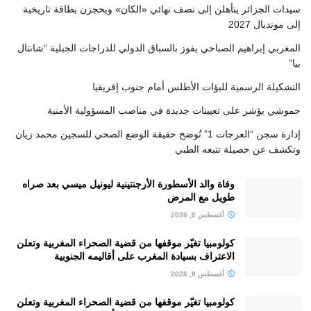
سيدات الجزائر يتأهلن إلى نصف نهائي «الكان» ويحجزن بطاقة تاريخية
إلى مونديال 2027
المغربي إبراهيم الصباحي يفوز بالسباق الدولي للدراجات الجبلية “شانتال
بيا”
التشكيلة الرسمية للبؤات الأطلس أمام جنوب إفريقيا
حموشي يؤشر على تعيينات جديدة في مناصب المسؤولية الأمنية
إدارة سجن “العرجات 1” تُوضح حقيقة الوضع الصحي للسجين محمد زيان
وتكشف عن حصيلة تتبعه الطبي
وفاة والد الأسطورة الأرجنتينية ليونيل ميسي بعد صراه
طويل مع المرض
أغسطس 8, 2026
كولومبيا تغيّر موقفها من قضية الصحراء المغربية وتعلن
الاعتراف بسيادة المغرب على أقاليمه الجنوبية
أغسطس 8, 2026
كولومبيا تغيّر موقفها من قضية الصحراء المغربية وتعلن